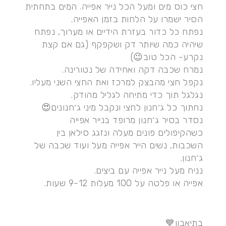
חצי כוס מים ומעל הכל נייר אפייה. המים בתחתית
הסיר ישמרו על הלחות בזמן האפייה.
נפתח כל כדור בעזרת הידיים או מערוך, נפתח
שיהיה כמה שיותר דק ושקפקף (גם אם קצת
נקרע- הכל טוב😉)
נמרח שכבה דקה ואחידה של נטורינה.
נקפל חצי מהבצק למרכז ואת החצי השני מעליו.
נגלגל תוך כדי מתיחה לגליל מהודק.
נחתוך כל ג׳חנון לחצי ונקבל מיני ג׳חנונים😍
נסדר בסיר ג׳חנון מרופד בנייר אפייה
כשהקיפולים פונים מעלה ונזגג סילאן בין
השכבות, נשים הייר אפייה מעל ועוד שכבה של
ג׳חנון.
נניח מעל נייר אפייה עם ביצים.
אפייה או פלטה על 100 מעלות 9-12 שעות.
בתיאבון💙