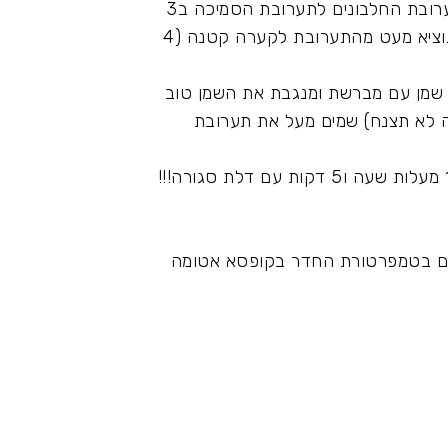
נוסיף כף פודינג ונמשיך להקציף לקצף יציב. נקפל את תערובת החלבונים לתערובת הסמיכה ב3
פעמים עד לאיחוד (לא לקפל יותר מידי , רק עד שאחיד) נוציא מעט מהתערובת לקערה קטנה (4
 שמן עם מברשת ומנגבת את השמן טוב
ה לא תצנח) שמים מעל את תערובת
מוסיפים מעל אגוזים ומכניסים לתנור שחומם מראש ל160 מעלות שעה ו5 דקות עם דלת סגורה!!!
רים בטמפרטורת החדר בקופסא אטומה